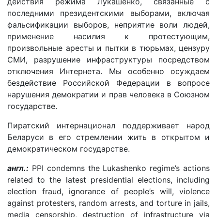
действия режима Лукашенко, связанные с
последними президентскими в
ыборами, включая
фальсификации выборов, неприятие воли людей,
применение насилия к протестующим,
произвольные аресты и пытки в тюрьмах, цензуру
СМИ, разрушение инфраструктуры посредством
отключения Интернета. Мы особенно осуждаем
бездействие Российской Федерации в вопросе
нарушения демократии и прав человека в Союзном
государстве.
Пиратский интернационал поддерживает народ
Беларуси в его стремлении жить в открытом и
демократическом государстве.
англ.:
PPI condemns the Lukashenko regime’s actions
related to the latest presidential elections, including
election fraud, ignorance of people’s will, violence
against protesters, random arrests, and torture in jails,
media censorship, destruction of infrastructure via