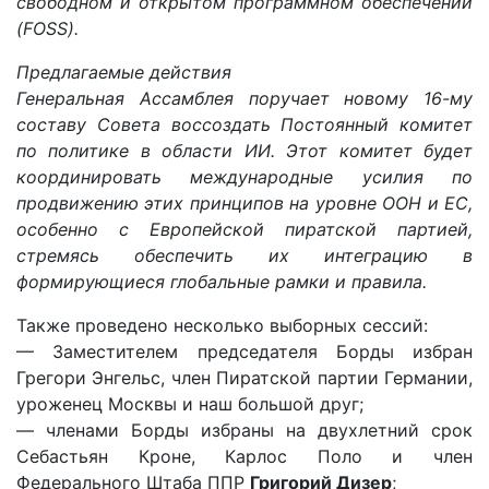
свободном и открытом программном обеспечении
(FOSS).
Предлагаемые действия
Генеральная Ассамблея поручает новому 16-му
составу Совета воссоздать Постоянный комитет
по политике в области ИИ. Этот комитет будет
координировать международные усилия по
продвижению этих принципов на уровне ООН и ЕС,
особенно с Европейской пиратской партией,
стремясь обеспечить их интеграцию в
формирующиеся глобальные рамки и правила.
Также проведено несколько выборных сессий:
— Заместителем председателя Борды избран
Грегори Энгельс, член Пиратской партии Германии,
уроженец Москвы и наш большой друг;
— членами Борды избраны на двухлетний срок
Себастьян Кроне, Карлос Поло и член
Федерального Штаба ППР
Григорий Дизер
;