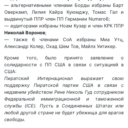
— альтернативными членами Борды избраны Барт
Оверкамп, Лилия Кайра Куюмджу, Томас Гал и
выдвинутый ППР член ПП Германии Numero6;
— аудиторами избраны Ноам Кузар и член КРК ППР
Николай Воронов
;
— также 6 членами CoA избраны Миа Утц,
Александр Колер, Охад Шем Тов, Майлз Уитикер.
Кроме того, было принято заявление о
солидарности с ПП США в связи с ситуацией в
США:
Пиратский Интернационал выражает свою
поддержку Пиратской партии США в связи с
недавним убийством Рене Николь Гуд сотрудником
Федеральной иммиграционной и таможенной
службы (ICE). Пусть в Соединенных Штатах или
любой другой стране не будет убежища для врагов
свободы.